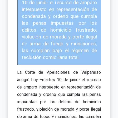
10 de junio- el recurso de amparo
interpuesto en representación de
condenada y ordenó que cumpla
las penas impuestas por los
delitos de homicidio frustrado,
violación de morada y porte ilegal
de arma de fuego y municiones,
las cumplan bajo el régimen de
reclusión domiciliaria total.
La Corte de Apelaciones de Valparaíso
acogió hoy –martes 10 de junio- el recurso
de amparo interpuesto en representación de
condenada y ordenó que cumpla las penas
impuestas por los delitos de homicidio
frustrado, violación de morada y porte ilegal
de arma de fuego y municiones, las cumplan