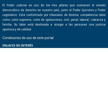
El Poder Judicial es uno de los tres pilares que sostienen el estado
democrático de derecho en nuestro país, junto al Poder Ejecutivo y Poder
Legislativo. Está conformado por tribunales de diversa competencia tales
como corte suprema, corte de apelaciones, civil, penal, laboral, cobranza y
familia. Su labor está destinada a otorgar a las personas una justicia
oportuna y de calidad.
Condiciones de uso de este portal
ENLACES DE INTERÉS
Chile Atiende
Portal de Transparencia del Estado
Análisis Contraste Color
Lector Páginas
CONTACTO
Corporación Administrativa del Poder Judicial. Mario Alvo Hassan 1460
Santiago, Región Metropolitana. Chile.