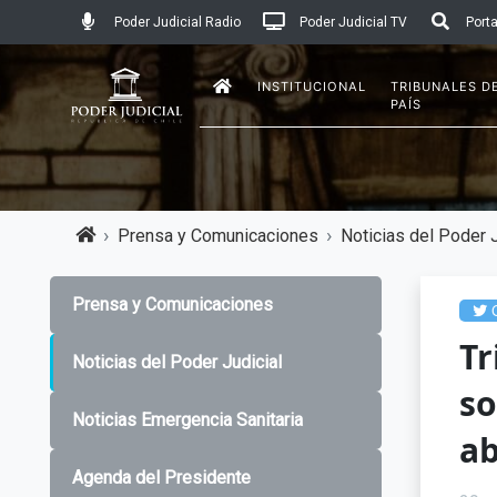
Poder Judicial Radio
Poder Judicial TV
Porta
INSTITUCIONAL
TRIBUNALES D
PAÍS
Prensa y Comunicaciones
Noticias del Poder J
Prensa y Comunicaciones
C
T
Noticias del Poder Judicial
so
Noticias Emergencia Sanitaria
ab
Agenda del Presidente