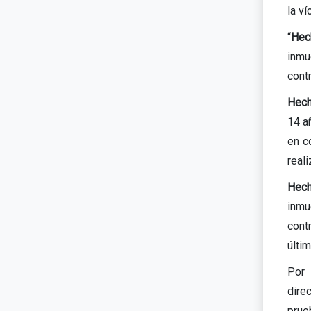
la ví
“
Hec
inmu
contr
Hech
14 a
en c
real
Hech
inmu
cont
últim
Por 
dire
prue