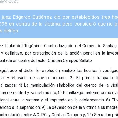
mayo-2025
l juez Edgardo Gutiérrez dio por establecidos tres 
995 en contra de la víctima, pero consideró que no p
s delitos.
uez titular del Trigésimo Cuarto Juzgado del Crimen de Santiag
l y definitivo, por prescripción de la acción penal en la in
entada en contra del actor Cristián Campos Sallato.
agistrado al dictar la resolución analizó los hechos investig
liar y el vacío de apego primario: 2) El primer traspaso f
alizadas: 4) La manipulación simbólica del cuerpo de la ví
ema de control y sometimiento; 6) El hallazgo materno como evid
cional entre la víctima y el imputado en la adolescencia; 8) El 
eridad a la separación; 9) La develación de la víctima a su madre
onfrontación entre A.C. P.C. y Cristian Campos y; 12) Secuelas ps