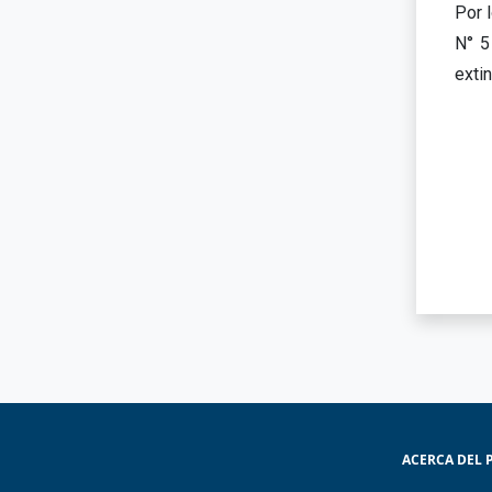
Por 
N° 5
exti
ACERCA DEL 