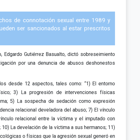
hechos de connotación sexual entre 1989 y
ueden ser sancionados al estar prescritos
o, Edgardo Gutiérrez Basualto, dictó sobreseimiento
vestigación por una denuncia de abusos deshonestos
ados desde 12 aspectos, tales como: “1) El entorno
ísico; 3) La progresión de intervenciones físicas
ctima; 5) La sospecha de sedación como expresión
encia relacional develadora del abuso; 7) El vínculo
vínculo relacional entre la víctima y el imputado con
; 10) La develación de la víctima a sus hermanos; 11)
icológicas o físicas que la agresión sexual generó en