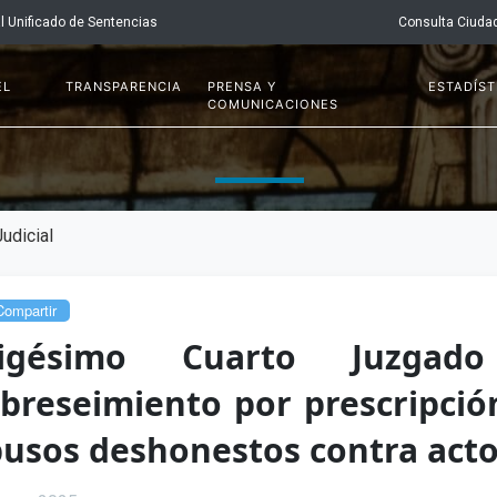
l Unificado de Sentencias
Consulta Ciuda
EL
TRANSPARENCIA
PRENSA Y
ESTADÍST
COMUNICACIONES
udicial
ompartir
rigésimo Cuarto Juzgad
breseimiento por prescripció
usos deshonestos contra acto