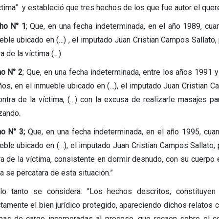
ctima” y estableció que tres hechos de los que fue autor el quer
ho N° 1
; Que, en una fecha indeterminada, en el año 1989, cuan
eble ubicado en (…) , el imputado Juan Cristian Campos Sallato, 
a de la víctima (…)
o N° 2
; Que, en una fecha indeterminada, entre los años 1991 y 
ños, en el inmueble ubicado en (…), el imputado Juan Cristian 
ontra de la víctima, (…) con la excusa de realizarle masajes 
izando.
o N° 3;
Que, en una fecha indeterminada, en el año 1995, cuand
eble ubicado en (…), el imputado Juan Cristian Campos Sallato, 
ra de la víctima, consistente en dormir desnudo, con su cuerpo e
a se percatara de esta situación.”
lo tanto se considera: “Los hechos descritos, constituyen
ctamente el bien jurídico protegido, apareciendo dichos relatos
bas de cargo incorporadas al proceso, que recaen sobre el co