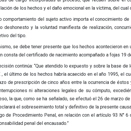
lación de los hechos y el daño emocional en la víctima, del cua
o comportamiento del sujeto activo importa el conocimiento de l
o deshonesto y la voluntad manifiesta de realización, concur
tivo del tipo.
ismo, se debe tener presente que los hechos acontecieron en un
n consta del certificado de nacimiento acompañado a fojas 19 de
ecisión continúa: “Que atendido lo expuesto y sobre la base de 
F. , el último de los hechos habría acaecido en el año 1995, el c
lazo de prescripción de cinco años entre la ocurrencia de éstos y
interrupciones ni alteraciones legales de su cómputo, excedié
eso, la que, como se ha señalado, se efectuó el 26 de marzo de 2
clarará el sobreseimiento total y definitivo de la presente causa
go de Procedimiento Penal, en relación con el artículo 93 N° 6 
onsabilidad penal del encausado.”