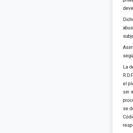
deve
Dich
abus
subje
Asim
segú
La d
R.D.
el p
sin 
proc
se de
Códi
resp