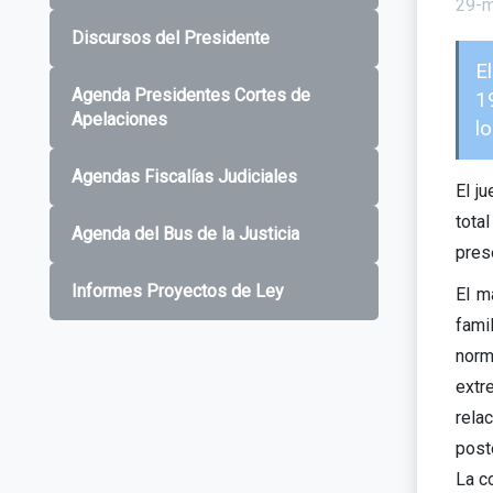
29-
Discursos del Presidente
E
Agenda Presidentes Cortes de
1
Apelaciones
lo
Agendas Fiscalías Judiciales
El j
tota
Agenda del Bus de la Justicia
pres
Informes Proyectos de Ley
El m
fami
norm
extr
rela
post
La c