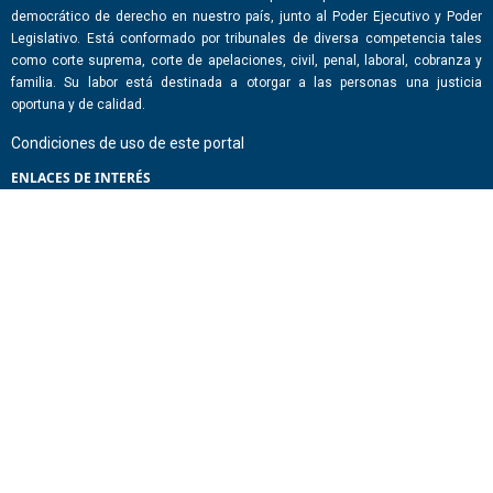
democrático de derecho en nuestro país, junto al Poder Ejecutivo y Poder
Legislativo. Está conformado por tribunales de diversa competencia tales
como corte suprema, corte de apelaciones, civil, penal, laboral, cobranza y
familia. Su labor está destinada a otorgar a las personas una justicia
oportuna y de calidad.
Condiciones de uso de este portal
ENLACES DE INTERÉS
Chile Atiende
Portal de Transparencia del Estado
Análisis Contraste Color
Lector Páginas
CONTACTO
Corporación Administrativa del Poder Judicial. Mario Alvo Hassan 1460
Santiago, Región Metropolitana. Chile.