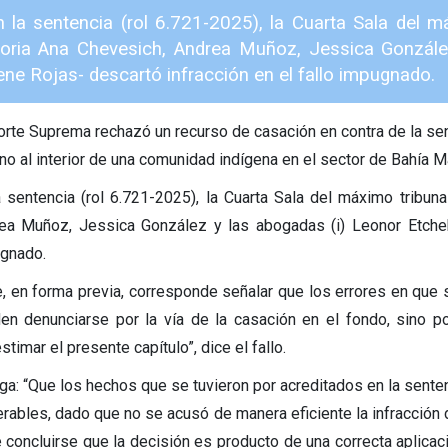
n la sentencia (rol 6.721-2025), la Cuarta Sala del má
loria Ana Chevesich, Andrea Muñoz, Jessica Gonzále
ene Rojas- descartó infracción en el fallo impugnado.
orte Suprema rechazó un recurso de casación en contra de la se
eno al interior de una comunidad indígena en el sector de Bahía 
a sentencia (rol 6.721-2025), la Cuarta Sala del máximo tribuna
ea Muñoz, Jessica González y las abogadas (i) Leonor Etchebe
gnado.
, en forma previa, corresponde señalar que los errores en que se 
en denunciarse por la vía de la casación en el fondo, sino po
timar el presente capítulo”, dice el fallo.
ga: “Que los hechos que se tuvieron por acreditados en la sent
terables, dado que no se acusó de manera eficiente la infracción
 concluirse que la decisión es producto de una correcta aplicac