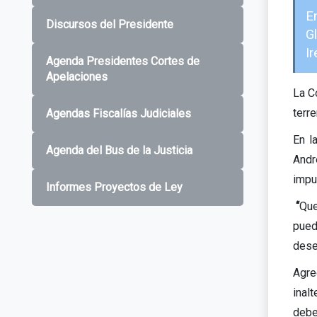
E
Discursos del Presidente
G
Ir
Agenda Presidentes Cortes de
Apelaciones
La C
terr
Agendas Fiscalías Judiciales
En l
Agenda del Bus de la Justicia
Andr
impu
Informes Proyectos de Ley
“
Que
pued
deses
Agre
inal
debe