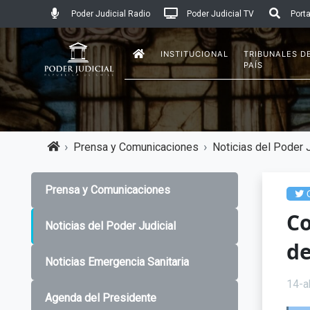
Poder Judicial Radio
Poder Judicial TV
Porta
INSTITUCIONAL
TRIBUNALES D
PAÍS
Prensa y Comunicaciones
Noticias del Poder J
Prensa y Comunicaciones
C
Co
Noticias del Poder Judicial
de
Noticias Emergencia Sanitaria
14-a
Agenda del Presidente