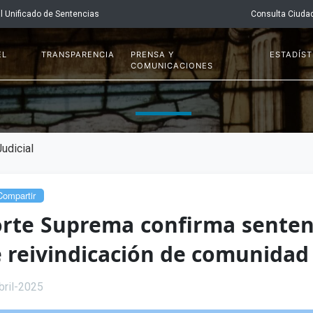
l Unificado de Sentencias
Consulta Ciuda
EL
TRANSPARENCIA
PRENSA Y
ESTADÍST
COMUNICACIONES
udicial
ompartir
rte Suprema confirma sente
 reivindicación de comunidad
bril-2025