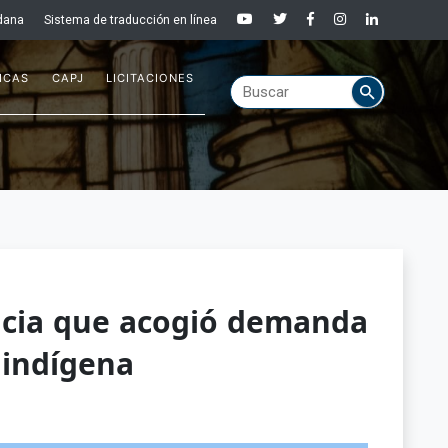
dana
Sistema de traducción en línea
ICAS
CAPJ
LICITACIONES
ncia que acogió demanda
 indígena