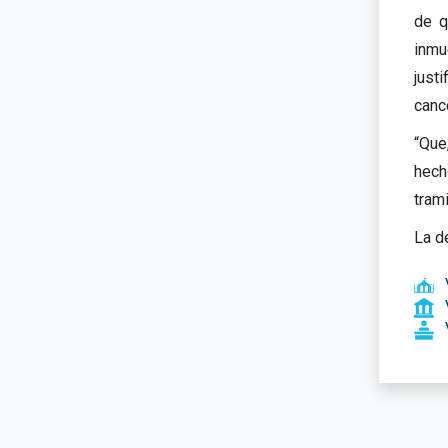
de q
inmu
just
canc
“Que
hech
trami
La d