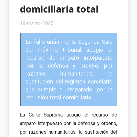
domiciliaria total
18-marzo-2025
En fallo unánime, la Segunda Sala
del máximo tribunal acogió el
recurso de amparo interpuesto
por la defensa y ordenó, por
razones humanitarias, la
sustitución del régimen carcelario
que cumple el amparado, por la
reclusión total domiciliaria.
La Corte Suprema acogió el recurso de
amparo interpuesto por la defensa y ordenó,
por razones humanitarias, la sustitución del