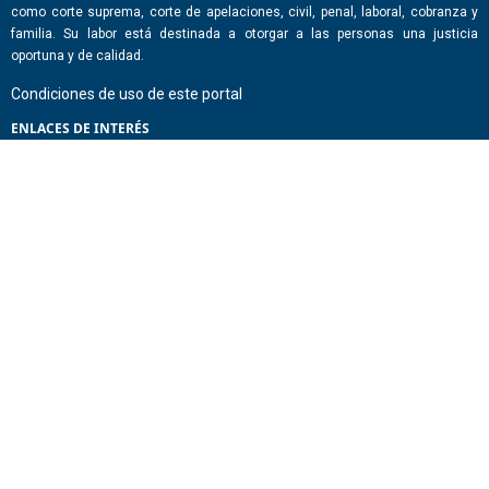
como corte suprema, corte de apelaciones, civil, penal, laboral, cobranza y
familia. Su labor está destinada a otorgar a las personas una justicia
oportuna y de calidad.
Condiciones de uso de este portal
ENLACES DE INTERÉS
Chile Atiende
Portal de Transparencia del Estado
Análisis Contraste Color
Lector Páginas
CONTACTO
Corporación Administrativa del Poder Judicial. Mario Alvo Hassan 1460
Santiago, Región Metropolitana. Chile.
Todos los derechos reservados, Poder Judicial de Chile