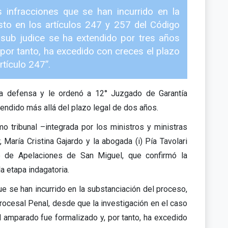
s infracciones que se han incurrido en la
isto en los artículos 247 y 257 del Código
 sub judice se ha extendido por tres años
por tanto, ha excedido con creces el plazo
rtículo 247”.
la defensa y le ordenó a 12° Juzgado de Garantía
xtendido más allá del plazo legal de dos años.
o tribunal –integrada por los ministros y ministras
María Cristina Gajardo y la abogada (i) Pía Tavolari
e de Apelaciones de San Miguel, que confirmó la
a etapa indagatoria.
ue se han incurrido en la substanciación del proceso,
Procesal Penal, desde que la investigación en el caso
amparado fue formalizado y, por tanto, ha excedido