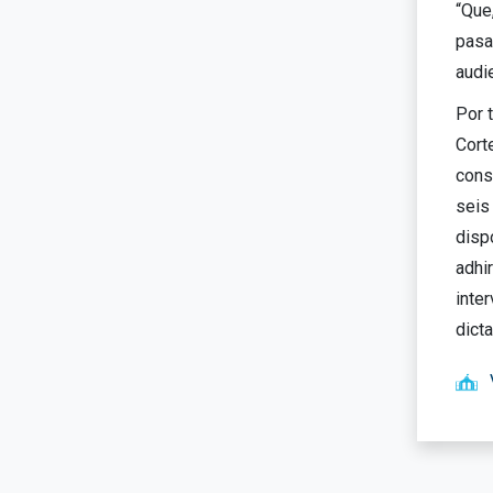
“Que
pasa
audi
Por t
Cort
cons
seis
disp
adhi
inte
dict