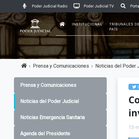
Poder Judicial Radio
Poder Judicial TV
Porta
INSTITUCIONAL
TRIBUNALES D
PAÍS
Prensa y Comunicaciones
Noticias del Poder J
Prensa y Comunicaciones
C
Co
Noticias del Poder Judicial
in
Noticias Emergencia Sanitaria
13-m
Agenda del Presidente