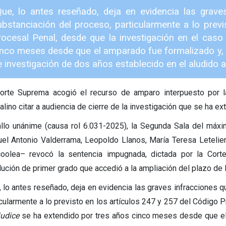
Que, lo antes reseñado, deja en evidencia las grave
ubstanciación del proceso, particularmente a lo prev
rocesal Penal, desde que la investigación en el caso
inco meses desde que el amparado fue formalizado y, 
 investigación de dos años establecido en el aludido a
orte Suprema acogió el recurso de amparo interpuesto por 
alino citar a audiencia de cierre de la investigación que se ha e
allo unánime (causa rol 6.031-2025), la Segunda Sala del máxim
el Antonio Valderrama, Leopoldo Llanos, María Teresa Letelier, 
oolea– revocó la sentencia impugnada, dictada por la Cort
lución de primer grado que accedió a la ampliación del plazo de l
, lo antes reseñado, deja en evidencia las graves infracciones q
icularmente a lo previsto en los artículos 247 y 257 del Código 
judice
se ha extendido por tres años cinco meses desde que el 