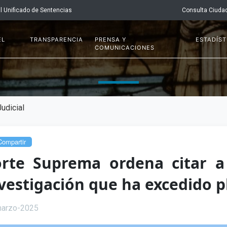
l Unificado de Sentencias
Consulta Ciuda
EL
TRANSPARENCIA
PRENSA Y
ESTADÍST
COMUNICACIONES
udicial
ompartir
rte Suprema ordena citar a
vestigación que ha excedido p
arzo-2025