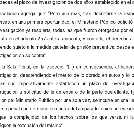
reces el plazo de investigación de dos años establecido en el alu
esolución agrega que: “Pero aún más, tras decretarse la reape
nsas, en una primera oportunidad, el Ministerio Público solicit
nvestigación ya reabierta, todas las que fueron otorgadas por el 
isto en el artículo 257 antes transcrito, y con ello, el derecho
enido sujeto a la medida cautelar de prisión preventiva, desde e
tigación en su contra”.
 la Sala Penal, en la especie: “(…) en consecuencia, al habe
stigación, desatendiendo el mérito de lo obrado en autos y lo pr
as que imperativamente establecen un plazo de investigaci
stigación a solicitud de la defensa o de la parte querellante,
ión del Ministerio Público por una sola vez, se incurre en una il
eso penal que se sigue en contra del amparado, quien se encuentr
que la complejidad de los hechos sobre los que versa, ni la
fiquen la extensión del mismo”.