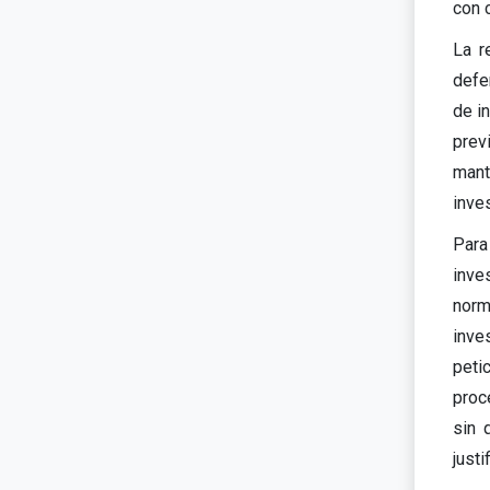
con c
La r
defe
de i
prev
mant
inves
Para
inve
norm
inve
petic
proc
sin 
justi