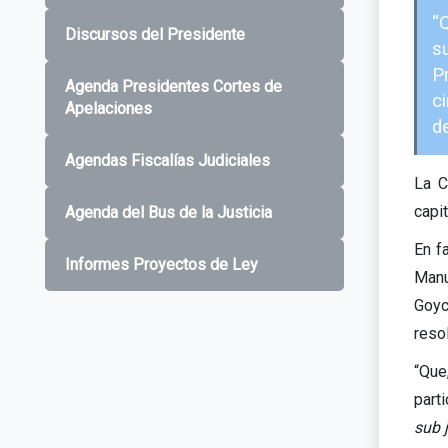
“
Discursos del Presidente
s
P
Agenda Presidentes Cortes de
c
Apelaciones
de
Agendas Fiscalías Judiciales
La C
capit
Agenda del Bus de la Justicia
En f
Informes Proyectos de Ley
Manu
Goyc
reso
“Que
part
sub 