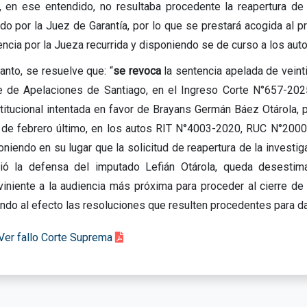
, en ese entendido, no resultaba procedente la reapertura de
do por la Juez de Garantía, por lo que se prestará acogida al pr
encia por la Jueza recurrida y disponiendo se de curso a los auto
anto, se resuelve que: “
se revoca
la sentencia apelada de veinti
e de Apelaciones de Santiago, en el Ingreso Corte N°657-202
titucional intentada en favor de Brayans Germán Báez Otárola, po
 de febrero último, en los autos RIT N°4003-2020, RUC N°2000
oniendo en su lugar que la solicitud de reapertura de la investig
rió la defensa del imputado Lefián Otárola, queda desestim
rviniente a la audiencia más próxima para proceder al cierre de 
ando al efecto las resoluciones que resulten procedentes para da
Ver fallo Corte Suprema