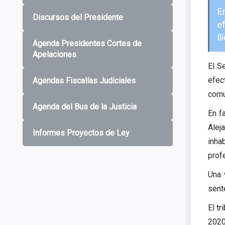
E
Discursos del Presidente
e
I
Agenda Presidentes Cortes de
Apelaciones
El S
efec
Agendas Fiscalías Judiciales
comu
Agenda del Bus de la Justicia
En f
Alej
Informes Proyectos de Ley
inha
prof
Una 
sent
El t
2020