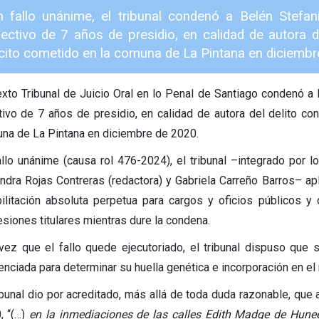
n fallo unánime, el tribunal condenó a Belén Stefa
fectivo de 7 años de presidio, en calidad de autora 
lícito cometido en la comuna de La Pintana en diciemb
exto Tribunal de Juicio Oral en lo Penal de Santiago condenó a
tivo de 7 años de presidio, en calidad de autora del delito co
na de La Pintana en diciembre de 2020.
allo unánime (causa rol 476-2024), el tribunal –integrado por 
andra Rojas Contreras (redactora) y Gabriela Carreño Barros– a
bilitación absoluta perpetua para cargos y oficios públicos y 
esiones titulares mientras dure la condena.
vez que el fallo quede ejecutoriado, el tribunal dispuso que
enciada para determinar su huella genética e incorporación en e
ribunal dio por acreditado, más allá de toda duda razonable, que
, “(…)
en la inmediaciones de las calles Edith Madge de Hune