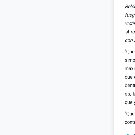
Belé
fueg
víct
A ra
con 
“Que
simp
máxi
que 
dent
es, 
que 
“Que
cont