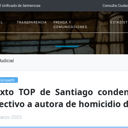
l Unificado de Sentencias
Consulta Ciuda
EL
TRANSPARENCIA
PRENSA Y
ESTADÍST
COMUNICACIONES
udicial
ompartir
xto TOP de Santiago conden
ectivo a autora de homicidio 
arzo-2025