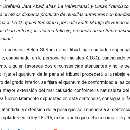
n Stefanía Jara Abad, alias ‘La Valenciana’, y Lukas Francisco
o diversos disparos producto de rencillas anteriores con bandas 
ima X.T.G.Q., quien transitaba por calle Edith Madge de Hunneus
íz de lo anterior, la víctima falleció, producto de un traumatis
salida
”.
, la acusada Belén Stefanía Jara Abad, ha resultado responsa
le, consumado, en la persona de iniciales X.T.G.Q., sancionado
mo, a quien favorece dos circunstancias atenuantes y no le pe
al fijar el quantum de la pena el tribunal procederá a la rebaja 
ro del grado inferior, se fijará el quantum de conformidad a las 
la mayor extensión del mal causado conforme la naturaleza del 
ya fueron latamente expuestas en esta sentencia”, consigna el fa
, atendida la extensión de la pena que se impondrá a al sentenc
emplados en la ley 18.216, razón por la que deberá cumplir la pe