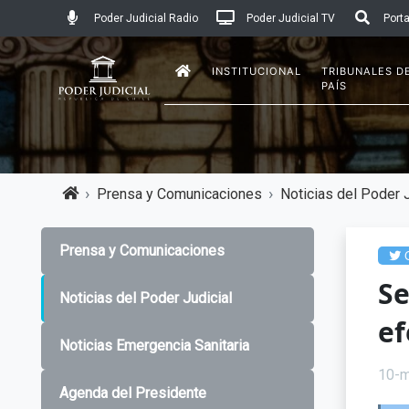
Poder Judicial Radio
Poder Judicial TV
Porta
INSTITUCIONAL
TRIBUNALES D
PAÍS
Prensa y Comunicaciones
Noticias del Poder J
Prensa y Comunicaciones
C
Se
Noticias del Poder Judicial
ef
Noticias Emergencia Sanitaria
10-m
Agenda del Presidente