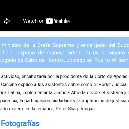
l ministro de la Corte Suprema y encargado del Sub
udicial, expuso de manera virtual en un seminario s
uzgado de Cabo de Hornos, ubicado en Puerto William
a actividad, encabezada por la presidenta de la Corte de Apelaci
a Cancino explicó a los asistentes sobre cómo el Poder Judicial 
ica Latina, implementar la Justicia Abierta desde el sistema jud
parencia, la participación ciudadana y la impartición de justicia
ado experto en la temática, Peter Sharp Vargas.
Fotografías