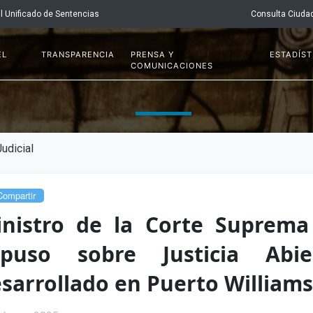
l Unificado de Sentencias
Consulta Ciuda
EL
TRANSPARENCIA
PRENSA Y
ESTADÍST
COMUNICACIONES
udicial
ompartir
nistro de la Corte Suprema
xpuso sobre Justicia Abie
sarrollado en Puerto Williams