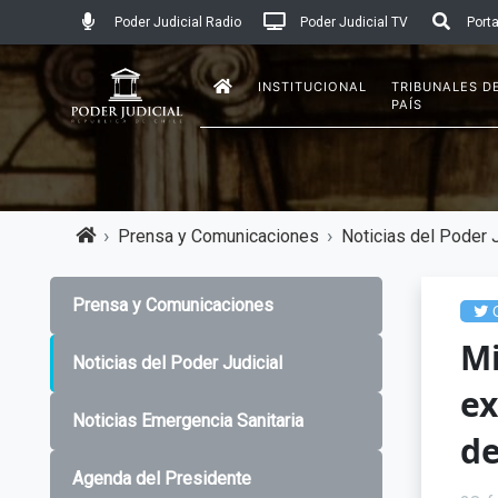
Poder Judicial Radio
Poder Judicial TV
Porta
INSTITUCIONAL
TRIBUNALES D
PAÍS
Prensa y Comunicaciones
Noticias del Poder J
Prensa y Comunicaciones
C
Mi
Noticias del Poder Judicial
e
Noticias Emergencia Sanitaria
de
Agenda del Presidente