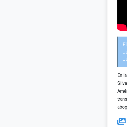
E
J
J
En l
Silv
Amér
trans
abog