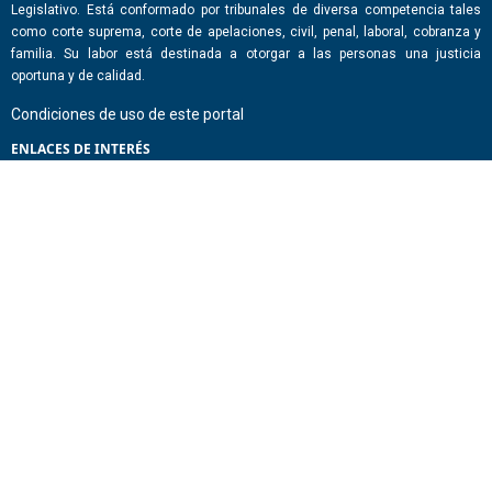
Legislativo. Está conformado por tribunales de diversa competencia tales
como corte suprema, corte de apelaciones, civil, penal, laboral, cobranza y
familia. Su labor está destinada a otorgar a las personas una justicia
oportuna y de calidad.
Condiciones de uso de este portal
ENLACES DE INTERÉS
Chile Atiende
Portal de Transparencia del Estado
Análisis Contraste Color
Lector Páginas
CONTACTO
Corporación Administrativa del Poder Judicial. Mario Alvo Hassan 1460
Santiago, Región Metropolitana. Chile.
Todos los derechos reservados, Poder Judicial de Chile