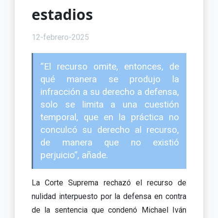
estadios
12-febrero-2025
“El recurso omite, entonces, de
qué manera se produjo la
infracción a su derecho a defensa,
solo se limita a una cuestión
temporal, que en la práctica no
conculcó su derecho al recurso,
de manera que no existió
perjuicio”, añade.
La Corte Suprema rechazó el recurso de
nulidad interpuesto por la defensa en contra
de la sentencia que condenó Michael Iván