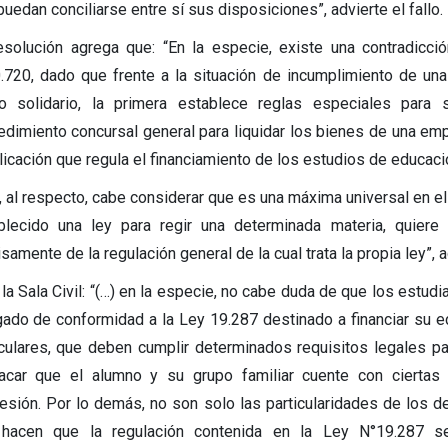
uedan conciliarse entre sí sus disposiciones”, advierte el fallo.
esolución agrega que: “En la especie, existe una contradicci
.720, dado que frente a la situación de incumplimiento de una
o solidario, la primera establece reglas especiales para
edimiento concursal general para liquidar los bienes de una em
licación que regula el financiamiento de los estudios de educaci
, al respecto, cabe considerar que es una máxima universal en el 
blecido una ley para regir una determinada materia, quiere
samente de la regulación general de la cual trata la propia ley”, a
la Sala Civil: “(…) en la especie, no cabe duda de que los estudi
gado de conformidad a la Ley 19.287 destinado a financiar su 
iculares, que deben cumplir determinados requisitos legales p
acar que el alumno y su grupo familiar cuente con ciertas
esión. Por lo demás, no son solo las particularidades de los deu
hacen que la regulación contenida en la Ley N°19.287 se