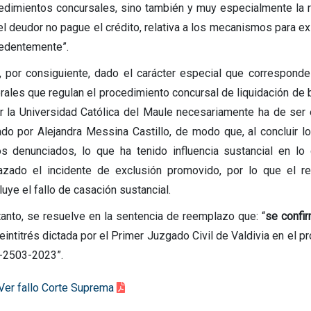
edimientos concursales, sino también y muy especialmente la re
el deudor no pague el crédito, relativa a los mecanismos para ex
edentemente”.
, por consiguiente, dado el carácter especial que corresponde
rales que regulan el procedimiento concursal de liquidación de 
lar la Universidad Católica del Maule necesariamente ha de ser 
iado por Alejandra Messina Castillo, de modo que, al concluir lo
os denunciados, lo que ha tenido influencia sustancial en lo
azado el incidente de exclusión promovido, por lo que el r
uye el fallo de casación sustancial.
tanto, se resuelve en la sentencia de reemplazo que: “
se confi
eintitrés dictada por el Primer Juzgado Civil de Valdivia en el p
C-2503-2023”.
Ver fallo Corte Suprema