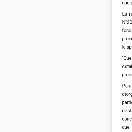
que p
La r
N°20
fond
proc
la ap
“Que
esta
preci
Para 
otor
part
dest
conc
que 