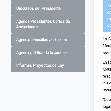
E
Discursos del Presidente
d
e
Agenda Presidentes Cortes de
co
Apelaciones
La C
Agendas Fiscalías Judiciales
Maul
Agenda del Bus de la Justicia
proc
En f
Informes Proyectos de Ley
Maur
reso
la L
recur
“Que
lega