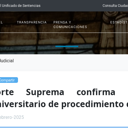
l Unificado de Sentencias
Consulta Ciuda
EL
TRANSPARENCIA
PRENSA Y
ESTADÍST
COMUNICACIONES
udicial
ompartir
orte Suprema confirma e
iversitario de procedimiento 
ebrero-2025