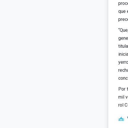
proc
que 
prec
“Que
gene
titu
inic
yerr
rech
concl
Por 
mil v
rol 