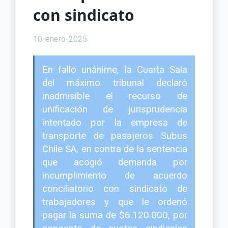
con sindicato
10-enero-2025
En fallo unánime, la Cuarta Sala
del máximo tribunal declaró
inadmisible el recurso de
unificación de jurisprudencia
intentado por la empresa de
transporte de pasajeros Subus
Chile SA, en contra de la sentencia
que acogió demanda por
incumplimiento de acuerdo
conciliatorio con sindicato de
trabajadores y que le ordenó
pagar la suma de $6.120.000, por