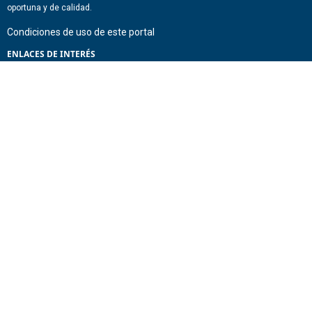
oportuna y de calidad.
Condiciones de uso de este portal
ENLACES DE INTERÉS
Chile Atiende
Portal de Transparencia del Estado
Análisis Contraste Color
Lector Páginas
CONTACTO
Corporación Administrativa del Poder Judicial. Mario Alvo Hassan 1460
Santiago, Región Metropolitana. Chile.
Todos los derechos reservados, Poder Judicial de Chile