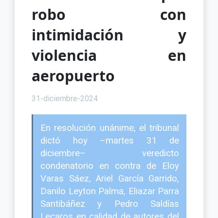
robo con
intimidación y
violencia en
aeropuerto
31-diciembre-2024
En resolución unánime, el tribunal
dictó hoy –martes 31 de
diciembre– veredicto
condenatorio en contra de Eloy
Varas Sáez, Ariel García Garrido,
Danilo Leyton Palma, Eliazar Parra
Santibáñez y Pedro Saldías
Lecaros en calidad de autores del