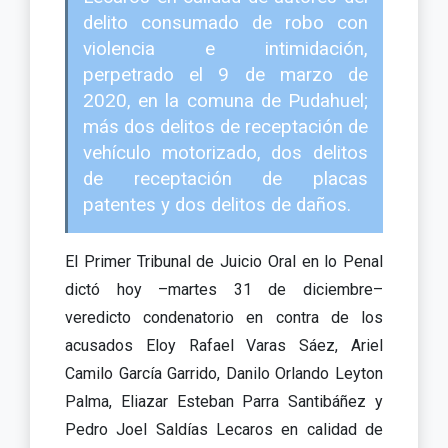
delito consumado de robo con
violencia e intimidación,
perpetrado el 9 de marzo de
2020, en la comuna de Pudahuel;
más dos delitos de receptación de
vehículo motorizado, dos delitos
de receptación de placas
patentes y dos delitos de daños.
El Primer Tribunal de Juicio Oral en lo Penal
dictó hoy –martes 31 de diciembre–
veredicto condenatorio en contra de los
acusados Eloy Rafael Varas Sáez, Ariel
Camilo García Garrido, Danilo Orlando Leyton
Palma, Eliazar Esteban Parra Santibáñez y
Pedro Joel Saldías Lecaros en calidad de