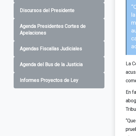
“
Discursos del Presidente
l
m
Agenda Presidentes Cortes de
a
Apelaciones
c
a
Agendas Fiscalías Judiciales
La C
Agenda del Bus de la Justicia
acus
Informes Proyectos de Ley
come
En fa
abog
Tribu
“Que
prue