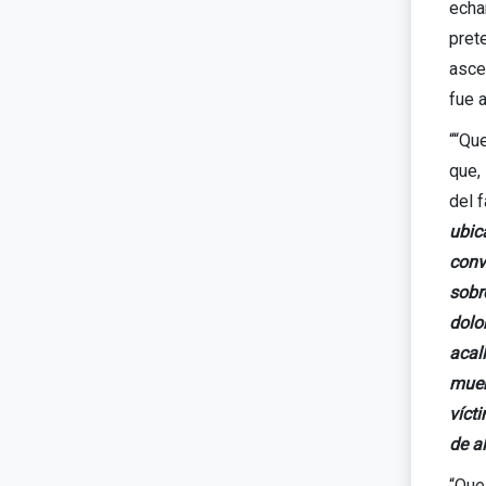
echan
pret
asce
fue 
““Qu
que,
del f
ubic
conv
sobr
dolo
acal
muer
víct
de al
“Que