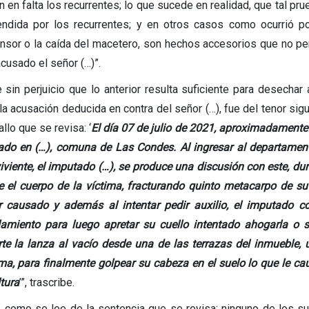
 en falta los recurrentes; lo que sucede en realidad, que tal pru
endida por los recurrentes; y en otros casos como ocurrió p
nsor o la caída del macetero, son hechos accesorios que no perm
acusado el señor (…)”.
e sin perjuicio que lo anterior resulta suficiente para desech
 la acusación deducida en contra del señor (…), fue del tenor si
allo que se revisa: ‘
El día 07 de julio de 2021, aproximadamente a
ado en (…), comuna de Las Condes. Al ingresar al departament
iviente, el imputado (…), se produce una discusión con este, dur
e el cuerpo de la víctima, fracturando quinto metacarpo de su
r causado y además al intentar pedir auxilio, el imputado
lamiento para luego apretar su cuello intentado ahogarla o s
te la lanza al vacío desde una de las terrazas del inmueble, u
ima, para finalmente golpear su cabeza en el suelo lo que le ca
tura
’”, trascribe.
, como se lee de la sentencia que se revisa; ninguno de los s