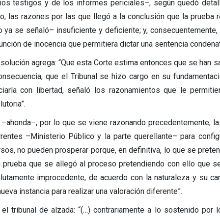
nos testigos y de los informes periciales–, según quedó detal
mo, las razones por las que llegó a la conclusión que la prueba r
 ya se señaló– insuficiente y deficiente; y, consecuentemente, 
nción de inocencia que permitiera dictar una sentencia condenator
esolución agrega: “Que esta Corte estima entonces que se han sa
onsecuencia, que el Tribunal se hizo cargo en su fundamentaci
ciarla con libertad, señaló los razonamientos que le permitie
utoria”.
 –ahonda–, por lo que se viene razonando precedentemente, la
rrentes –Ministerio Público y la parte querellante– para confi
rsos, no pueden prosperar porque, en definitiva, lo que se preten
a prueba que se allegó al proceso pretendiendo con ello que se
lutamente improcedente, de acuerdo con la naturaleza y su car
ueva instancia para realizar una valoración diferente”.
 el tribunal de alzada: “(…) contrariamente a lo sostenido por 