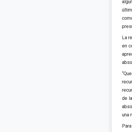
algu
últi
como
presu
La r
en c
apre
absol
“Que
recu
recu
de l
abso
una n
Para