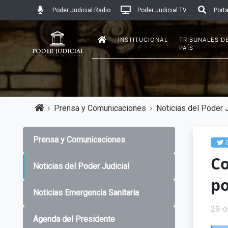
Poder Judicial Radio
Poder Judicial TV
Porta
INSTITUCIONAL
TRIBUNALES D
PAÍS
Prensa y Comunicaciones
Noticias del Poder J
Prensa y Comunicaciones
C
Co
Noticias del Poder Judicial
po
Noticias Emergencia Sanitaria
29-o
Agenda del Presidente