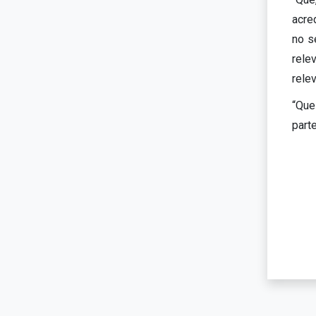
acre
no s
rele
relev
“Que
parte