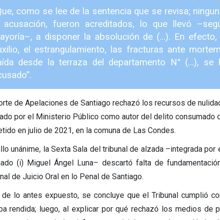
Que, como se lee de la sentencia que se revisa; ning
a acusación, fueron acreditados, lo que llevó –se
ayoría–, a disponer la absolución de (…). En efecto, 
uxilio, el estrangulamiento, las fracturas ante morte
aída desde la terraza del departamento N° (…), se 
cusado”.
orte de Apelaciones de Santiago rechazó los recursos de nulida
ado por el Ministerio Público como autor del delito consumado d
tido en julio de 2021, en la comuna de Las Condes.
llo unánime, la Sexta Sala del tribunal de alzada –integrada por 
ado (i) Miguel Ángel Luna– descartó falta de fundamentación
nal de Juicio Oral en lo Penal de Santiago.
 de lo antes expuesto, se concluye que el Tribunal cumplió con
ba rendida; luego, al explicar por qué rechazó los medios de 