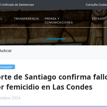
l Unificado de Sentencias
Consulta Ciuda
EL
TRANSPARENCIA
PRENSA Y
ESTADÍST
COMUNICACIONES
udicial
ompartir
rte de Santiago confirma fall
r femicidio en Las Condes
ctubre-2024