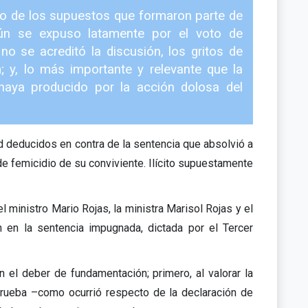
uno de los supuestos que formaron parte de
gún se expuso latamente por el voto de
no se acreditó la discusión, los gritos de
m; y, lo más importante y relevante que la
haya producido por la acción dolosa del
d deducidos en contra de la sentencia que absolvió a
e femicidio de su conviviente. Ilícito supuestamente
el ministro Mario Rojas, la ministra Marisol Rojas y el
 en la sentencia impugnada, dictada por el Tercer
 el deber de fundamentación; primero, al valorar la
prueba –como ocurrió respecto de la declaración de