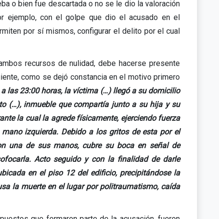
eba o bien fue descartada o no se le dio la valoración
or ejemplo, con el golpe que dio el acusado en el
iten por sí mismos, configurar el delito por el cual
ar ambos recursos de nulidad, debe hacerse presente
guiente, como se dejó constancia en el motivo primero
 las 23:00 horas, la víctima (…) llegó a su domicilio
o (…), inmueble que compartía junto a su hija y su
ante la cual la agrede físicamente, ejerciendo fuerza
 mano izquierda. Debido a los gritos de esta por el
 con una de sus manos, cubre su boca en señal de
ofocarla. Acto seguido y con la finalidad de darle
bicada en el piso 12 del edificio, precipitándose la
usa la muerte en el lugar por politraumatismo, caída
upuestos que formaron parte de la acusación, fueron