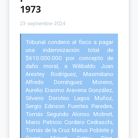
1973
23-septiembre-2024
Tribunal condenó al fisco a pagar
una indemnización total de
$610.000.000 por concepto de
daño moral, a Wilibaldo Juan
Arestey Rodríguez, Maximiliano
Alfredo Domínguez Moreno,
Aurelio Erasmo Aravena González,
Silverio Doroteo Lagos Muñoz,
Sergio Edinson Fuentes Paredes,
Tomás Segundo Alonso Molinet,
Mario Patricio Cordero Cedraschi,
Tomás de la Cruz Matus Poblete y