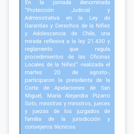
En la jornada denominada
“Protección Judicial y
Administrativa en la Ley de
Garantías y Derechos de la Niñez
y Adolescencia de Chile, una
mirada reflexiva a la ley 21.430 y
reglamento que regula
procedimientos de las Oficinas
Locales de la Niñez” -realizada el
martes 20 de agosto-,
participaron la presidenta de la
Corte de Apelaciones de San
Miguel, María Alejandra Pizarro
Soto, ministras y ministros, jueces
y juezas de los juzgados de
familia de la jurisdicción y
consejeros técnicos.