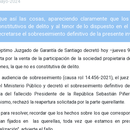
mayo-2024
Que así las cosas, apareciendo claramente que los
onstitutivos de delito y al tenor de lo dispuesto en e
cretarse el sobreseimiento definitivo de la presente in
éptimo Juzgado de Garantía de Santiago decretó hoy –jueves 9
rta por la venta de la participación de la sociedad propietaria 
nes, la que no es constitutiva de delito.
a audiencia de sobreseimiento (causa rol 14.456-2021), el juez
el Ministerio Público y decretó el sobreseimiento definitivo de
ra del fallecido Presidente de la República Sebastián Piñ
smo, rechazó la reapertura solicitada por la parte querellante.
 para resolver, recordar que los hechos sobre los que correspon
an fijados en las querellas, toda vez que estamos en pres
lización”, advierte el fallo.