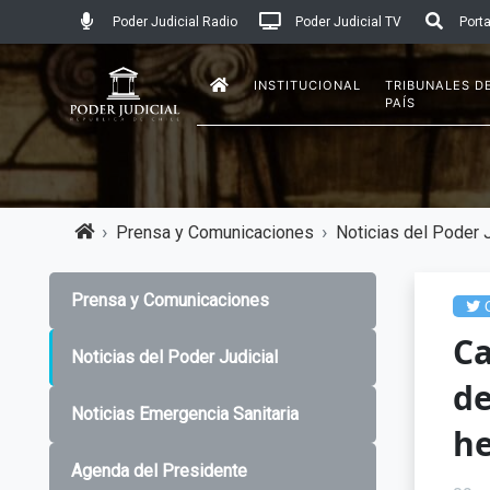
Poder Judicial Radio
Poder Judicial TV
Porta
INSTITUCIONAL
TRIBUNALES D
PAÍS
Prensa y Comunicaciones
Noticias del Poder J
Prensa y Comunicaciones
C
C
Noticias del Poder Judicial
de
Noticias Emergencia Sanitaria
he
Agenda del Presidente