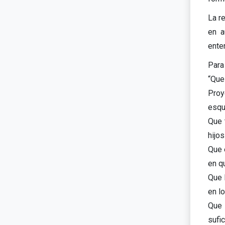
La r
en a
ente
Para
“Que
Proy
esqu
Que 
hijos
Que 
en q
Que 
en l
Que 
sufi