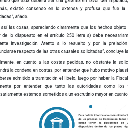
enso que esta debiera ser una garantía en favor del imputado, 
ás, existió consenso en lo extensa y profusa que fue la in
dadas”, añade.
 así las cosas, apareciendo claramente que los hechos objeto d
r de lo dispuesto en el artículo 250 letra a) debe necesariam
ente investigación. Atento a lo resuelto y por la prelaci
unciarse respecto de las otras causales solicitadas”, concluye la
almente, en cuanto a las costas pedidas, no obstante la sol
ndrá la condena en costas, por entender que hubo motivo plausibl
aberse admitido a tramitación el libelo, luego por haber la Fisca
lmente por entender que tanto las autoridades como los 
sariamente estamos sometidos a un escrutinio mayor en cuanto a