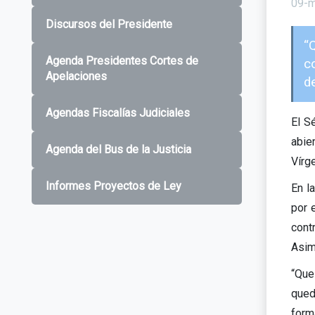
09-
Discursos del Presidente
“
Agenda Presidentes Cortes de
c
Apelaciones
de
Agendas Fiscalías Judiciales
El S
abie
Agenda del Bus de la Justicia
Vírge
Informes Proyectos de Ley
En l
por 
cont
Asimi
“Que
qued
forma