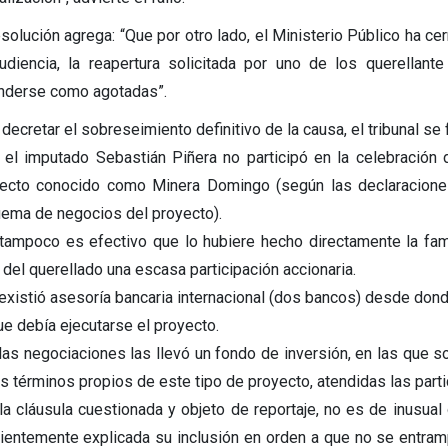
esolución agrega: “Que por otro lado, el Ministerio Público ha c
udiencia, la reapertura solicitada por uno de los querellan
nderse como agotadas”.
 decretar el sobreseimiento definitivo de la causa, el tribunal s
 el imputado Sebastián Piñera no participó en la celebración 
ecto conocido como Minera Domingo (según las declaraciones
ema de negocios del proyecto).
tampoco es efectivo que lo hubiere hecho directamente la familia
 del querellado una escasa participación accionaria.
existió asesoría bancaria internacional (dos bancos) desde don
ue debía ejecutarse el proyecto.
las negociaciones las llevó un fondo de inversión, en las que s
os términos propios de este tipo de proyecto, atendidas las part
la cláusula cuestionada y objeto de reportaje, no es de inusua
cientemente explicada su inclusión en orden a que no se entramp