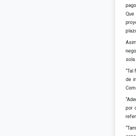
pago
Que 
proy
plazo
Asim
nego
sola 
“Tal
de i
Comi
“Ade
por 
refer
“Tam