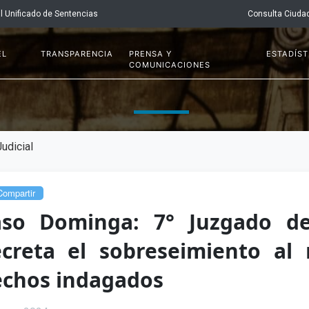
l Unificado de Sentencias
Consulta Ciuda
EL
TRANSPARENCIA
PRENSA Y
ESTADÍST
COMUNICACIONES
udicial
ompartir
aso Dominga: 7° Juzgado de
creta el sobreseimiento al n
chos indagados