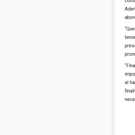
cons
Adem
abor
“Que
teno
pres
pron
“Fin
impo
al h
fina
nece