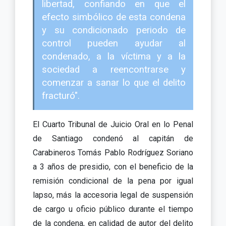
libertad, confiando en que el
efecto simbólico de esta condena
y su condicionado periodo de
control pueden ayudar al
condenado, a la víctima y a la
sociedad a reencontrarse y
comenzar a sanar lo que el delito
fracturó".
El Cuarto Tribunal de Juicio Oral en lo Penal
de Santiago condenó al capitán de
Carabineros Tomás Pablo Rodríguez Soriano
a 3 años de presidio, con el beneficio de la
remisión condicional de la pena por igual
lapso, más la accesoria legal de suspensión
de cargo u oficio público durante el tiempo
de la condena, en calidad de autor del delito