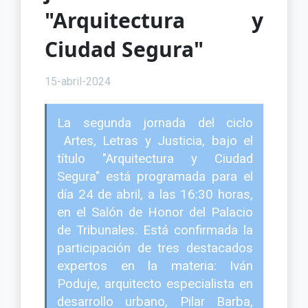
"Arquitectura y
Ciudad Segura"
15-abril-2024
La segunda jornada del ciclo
Artes, Letras y Justicia, bajo el
título "Arquitectura y Ciudad
Segura" está programada para el
día 24 de abril, a las 16:30 horas,
en el Salón de Honor del Palacio
de Tribunales. Está confirmada la
participación de tres destacados
expertos en la materia: Iván
Poduje, arquitecto especialista en
desarrollo urbano, Pilar Barba,