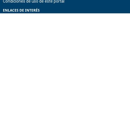
Condiciones de uso de este portal
ENLACES DE INTERÉS
Chile Atiende
Portal de Transparencia del Estado
Análisis Contraste Color
Lector Páginas
CONTACTO
Corporación Administrativa del Poder Judicial. Mario Alvo Hassan 1460
Santiago, Región Metropolitana. Chile.
Todos los derechos reservados, Poder Judicial de Chile