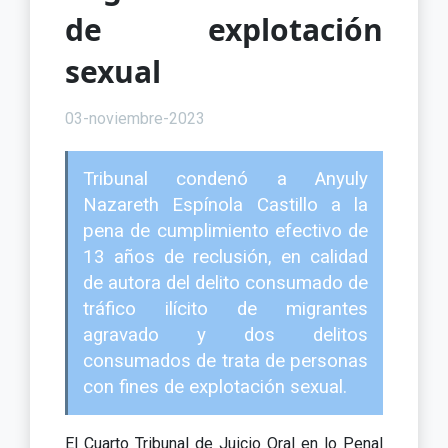
de explotación
sexual
03-noviembre-2023
Tribunal condenó a Anyuly
Nazareth Espínola Castillo a la
pena de cumplimiento efectivo de
13 años de reclusión, en calidad
de autora del delito consumado de
tráfico ilícito de migrantes
agravado y dos delitos
consumados de trata de personas
con fines de explotación sexual.
El Cuarto Tribunal de Juicio Oral en lo Penal