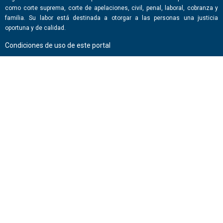
como corte suprema, corte de apelaciones, civil, penal, laboral, cobranza y
familia. Su labor está destinada a otorgar a las personas una justicia
oportuna y de calidad.
Condiciones de uso de este portal
ENLACES DE INTERÉS
Chile Atiende
Portal de Transparencia del Estado
Análisis Contraste Color
Lector Páginas
CONTACTO
Corporación Administrativa del Poder Judicial. Mario Alvo Hassan 1460
Santiago, Región Metropolitana. Chile.
Todos los derechos reservados, Poder Judicial de Chile