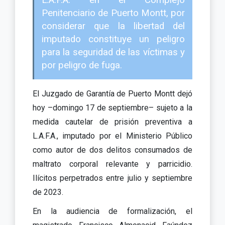
L.A.F.A. en el Complejo
Penitenciario de Puerto Montt, por
considerar que la libertad del
imputado constituye un peligro
para la seguridad de las víctimas y
por peligro de fuga.
El Juzgado de Garantía de Puerto Montt dejó
hoy –domingo 17 de septiembre– sujeto a la
medida cautelar de prisión preventiva a
L.A.F.A., imputado por el Ministerio Público
como autor de dos delitos consumados de
maltrato corporal relevante y parricidio.
Ilícitos perpetrados entre julio y septiembre
de 2023.
En la audiencia de formalización, el