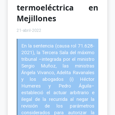
termoeléctrica en
Mejillones
21-abril-2022
En la sentencia (causa rol 71.628-
2021), la Tercera Sala del máximo
tribunal –integrada por el ministro
Sergio Muñoz, las ministras
Ángela Vivanco, Adelita Ravanales
y los abogados (i) Héctor
Humeres y Pedro Águila–
estableció el actuar arbitrario e
ilegal de la recurrida al negar la
revisión de los parámetros
considerados para autorizar la