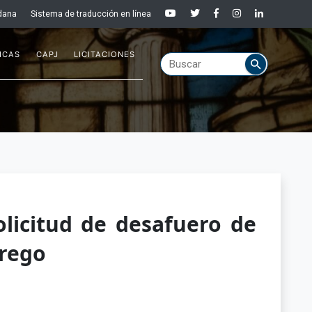
dana
Sistema de traducción en línea
ICAS
CAPJ
LICITACIONES
licitud de desafuero de
rrego