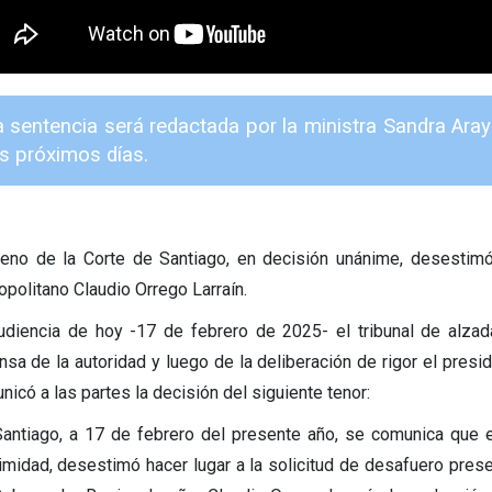
a sentencia será redactada por la ministra Sandra Ara
os próximos días.
leno de la Corte de Santiago, en decisión unánime, desestimó
opolitano Claudio Orrego Larraín.
udiencia de hoy -17 de febrero de 2025- el tribunal de alzad
nsa de la autoridad y luego de la deliberación de rigor el presi
icó a las partes la decisión del siguiente tenor:
Santiago, a 17 de febrero del presente año, se comunica que e
imidad, desestimó hacer lugar a la solicitud de desafuero prese