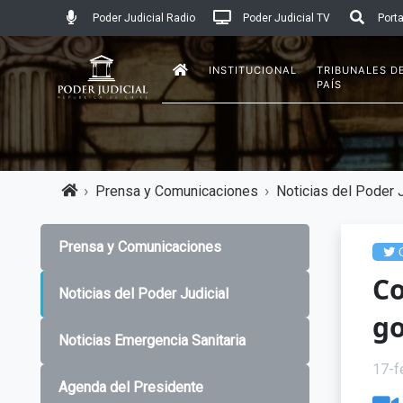
Poder Judicial Radio
Poder Judicial TV
Porta
INSTITUCIONAL
TRIBUNALES D
PAÍS
Prensa y Comunicaciones
Noticias del Poder J
Prensa y Comunicaciones
C
Co
Noticias del Poder Judicial
go
Noticias Emergencia Sanitaria
17-f
Agenda del Presidente