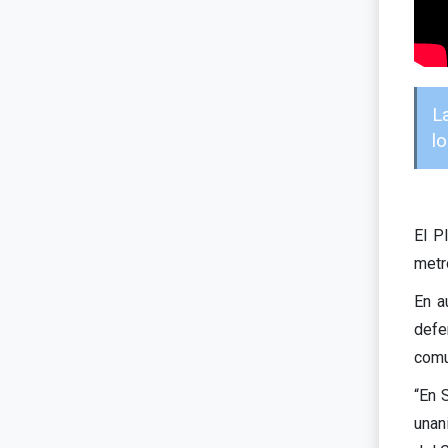
L
l
El P
metr
En a
defe
comun
“En 
unan