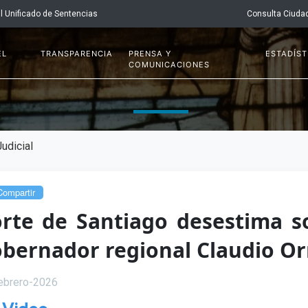
l Unificado de Sentencias
Consulta Ciuda
EL
TRANSPARENCIA
PRENSA Y
ESTADÍST
COMUNICACIONES
udicial
ompartir
rte de Santiago desestima so
bernador regional Claudio O
ebrero-2026