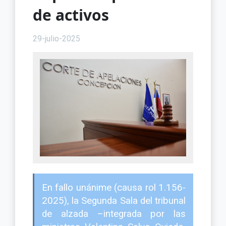
de activos
29-julio-2025
En fallo unánime (causa rol 1.156-
2025), la Segunda Sala del tribunal
de alzada –integrada por las