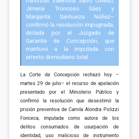
ministras Valentina Salvo Oviedo,
Jimena Troncoso Sáez y
Margarita Sanhueza Núñez–
confirmó la resolución impugnada,
dictada por el Juzgado de
Garantía de Concepción, que
mantuvo a la imputada con
arresto domiciliario total.
La Corte de Concepción rechazó hoy –
martes 29 de julio– el recurso de apelación
presentado por el Ministerio Público y
confirmó la resolución que desestimó la
prisión preventiva de Camila Alondra Polizzi
Fonceca, imputada como autora de los
delitos consumados de usurpación de
identidad, uso malicioso de instrumento