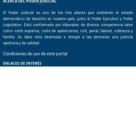
ACERCA DEL PODER JUDICIAL
El Poder Judicial es uno de los tres pilares que sostienen el estado
democrático de derecho en nuestro país, junto al Poder Ejecutivo y Poder
Legislativo. Está conformado por tribunales de diversa competencia tales
como corte suprema, corte de apelaciones, civil, penal, laboral, cobranza y
familia. Su labor está destinada a otorgar a las personas una justicia
oportuna y de calidad.
Condiciones de uso de este portal
ENLACES DE INTERÉS
Chile Atiende
Portal de Transparencia del Estado
Análisis Contraste Color
Lector Páginas
CONTACTO
Corporación Administrativa del Poder Judicial. Mario Alvo Hassan 1460