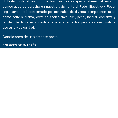
El Poder Judicial es uno de los tres pilares que sostienen el estado
democrático de derecho en nuestro país, junto al Poder Ejecutivo y Poder
Legislativo. Está conformado por tribunales de diversa competencia tales
como corte suprema, corte de apelaciones, civil, penal, laboral, cobranza y
familia. Su labor está destinada a otorgar a las personas una justicia
oportuna y de calidad.
Condiciones de uso de este portal
ENLACES DE INTERÉS
Chile Atiende
Portal de Transparencia del Estado
Análisis Contraste Color
Lector Páginas
CONTACTO
Corporación Administrativa del Poder Judicial. Mario Alvo Hassan 1460
Santiago, Región Metropolitana. Chile.