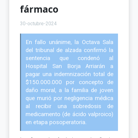
fármaco
30-octubre-2024
En fallo unánime, la Octava Sala
del tribunal de alzada confirmó la
sentencia que condenó al
Hospital San Borja Arriarán a
pagar una indemnización total de
$150.000.000 por concepto de
daño moral, a la familia de joven
que murió por negligencia médica
al recibir una sobredosis de
medicamento (de ácido valproico)
en etapa posoperatoria.