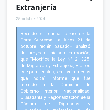
Extranjería
25-octubre-2024
Reunido el tribunal pleno de la
Corte Suprema –el lunes 21 de
octubre recién pasado– analizó
del proyecto, iniciado en moción,
que “Modifica la Ley N° 21.325,
de Migración y Extranjería, y otros
cuerpos legales, en las materias
que indica”. Informe que fue
remitido a la Comisión de
Gobierno Interior, Nacionalidad,
Ciudadanía y Regionalización de la
Cámara de Diputadas y