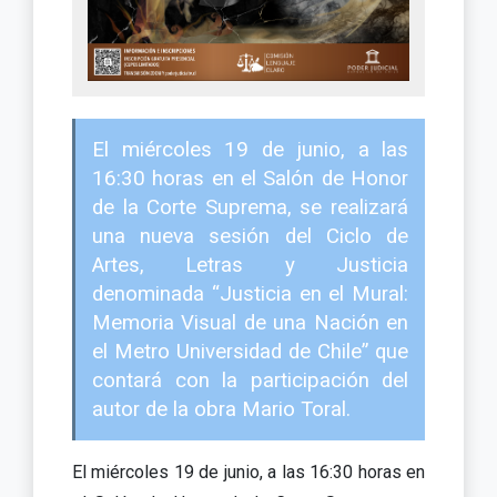
El miércoles 19 de junio, a las
16:30 horas en el Salón de Honor
de la Corte Suprema, se realizará
una nueva sesión del Ciclo de
Artes, Letras y Justicia
denominada “Justicia en el Mural:
Memoria Visual de una Nación en
el Metro Universidad de Chile” que
contará con la participación del
autor de la obra Mario Toral.
El miércoles 19 de junio, a las 16:30 horas en